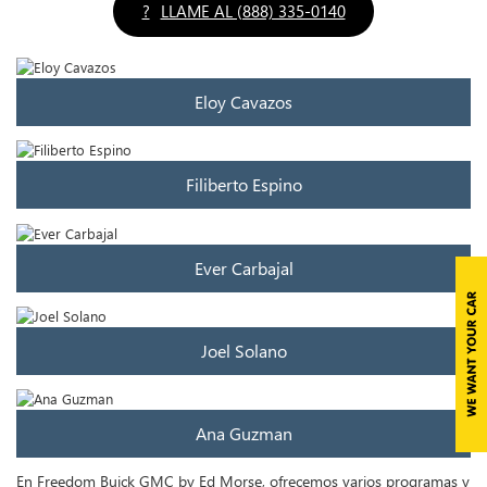
?
LLAME AL (888) 335-0140
Eloy Cavazos
Filiberto Espino
Ever Carbajal
Joel Solano
Ana Guzman
En Freedom Buick GMC by Ed Morse, ofrecemos varios programas y